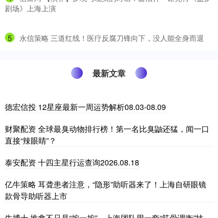
剧场》上海上演
5
​永信策略 三道红线！医疗反腐刀锋向下，没人能全身而退
最新文章
德宏信投 12星座最新一周运势解析08.03-08.09
财聚配资 全球最臭动物排行榜！第一名比臭鼬还猛，闻一口
直接“辣眼睛”？
泰安配资 十四主星行运查询2026.08.18
亿牛策略 耳聋患者注意，“隐形”助听器来了！上海自研眼镜
款骨导助听器上市
牛博士 推拿不只是“按一按”，上海团队用一套“筋骨调衡”技