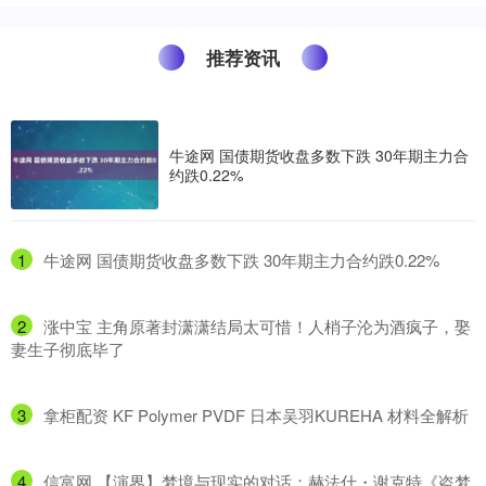
推荐资讯
牛途网 国债期货收盘多数下跌 30年期主力合
约跌0.22%
1
​牛途网 国债期货收盘多数下跌 30年期主力合约跌0.22%
2
​涨中宝 主角原著封潇潇结局太可惜！人梢子沦为酒疯子，娶
妻生子彻底毕了
3
​拿柜配资 KF Polymer PVDF 日本吴羽KUREHA 材料全解析
4
​信富网 【演界】梦境与现实的对话：赫法什・谢克特《盗梦