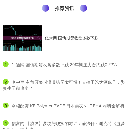
推荐资讯
亿米网 国债期货收盘多数下跌
1
​牛途网 国债期货收盘多数下跌 30年期主力合约跌0.22%
2
​涨中宝 主角原著封潇潇结局太可惜！人梢子沦为酒疯子，娶
妻生子彻底毕了
3
​拿柜配资 KF Polymer PVDF 日本吴羽KUREHA 材料全解析
4
​信富网 【演界】梦境与现实的对话：赫法什・谢克特《盗梦