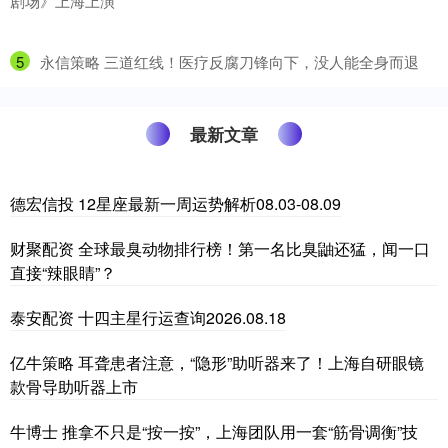
剧场》上海上演
5
​永信策略 三道红线！医疗反腐刀锋向下，没人能全身而退
最新文章
德宏信投 12星座最新一周运势解析08.03-08.09
财聚配资 全球最臭动物排行榜！第一名比臭鼬还猛，闻一口
直接“辣眼睛”？
泰安配资 十四主星行运查询2026.08.18
亿牛策略 耳聋患者注意，“隐形”助听器来了！上海自研眼镜
款骨导助听器上市
牛博士 推拿不只是“按一按”，上海团队用一套“筋骨调衡”技