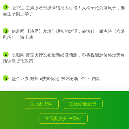
2
​涨中宝 主角原著封潇潇结局太可惜！人梢子沦为酒疯子，娶
妻生子彻底毕了
3
​信富网 【演界】梦境与现实的对话：赫法什・谢克特《盗梦
剧场》上海上演
4
​股顺网 捷克央行发布最新经济预测，称将视能源价格走势灵
活调整货币政策
5
​盛金证券 郑州ai搜索优化_技术分析_企业_内容
炒股配资网
在线炒股配资
在线配资开户网站