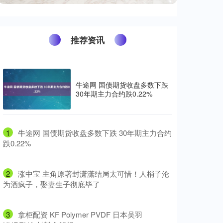
推荐资讯
牛途网 国债期货收盘多数下跌
30年期主力合约跌0.22%
1
​牛途网 国债期货收盘多数下跌 30年期主力合约
跌0.22%
2
​涨中宝 主角原著封潇潇结局太可惜！人梢子沦
为酒疯子，娶妻生子彻底毕了
3
​拿柜配资 KF Polymer PVDF 日本吴羽