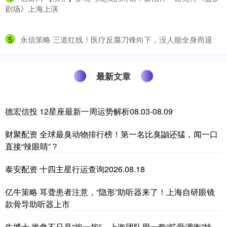
剧场》上海上演
5
​永信策略 三道红线！医疗反腐刀锋向下，没人能全身而退
最新文章
德宏信投 12星座最新一周运势解析08.03-08.09
财聚配资 全球最臭动物排行榜！第一名比臭鼬还猛，闻一口
直接“辣眼睛”？
泰安配资 十四主星行运查询2026.08.18
亿牛策略 耳聋患者注意，“隐形”助听器来了！上海自研眼镜
款骨导助听器上市
牛博士 推拿不只是“按一按”，上海团队用一套“筋骨调衡”技