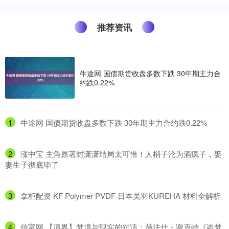
推荐资讯
牛途网 国债期货收盘多数下跌 30年期主力合
约跌0.22%
1
​牛途网 国债期货收盘多数下跌 30年期主力合约跌0.22%
2
​涨中宝 主角原著封潇潇结局太可惜！人梢子沦为酒疯子，娶
妻生子彻底毕了
3
​拿柜配资 KF Polymer PVDF 日本吴羽KUREHA 材料全解析
4
​信富网 【演界】梦境与现实的对话：赫法什・谢克特《盗梦