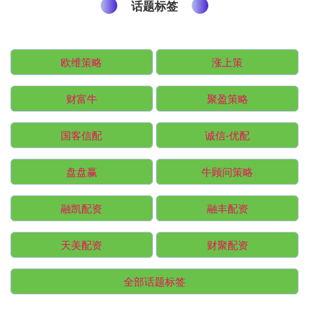
话题标签
欧维策略
涨上策
财富牛
聚盈策略
国客信配
诚信-优配
盘盘赢
牛顾问策略
融凯配资
融丰配资
天美配资
财聚配资
全部话题标签