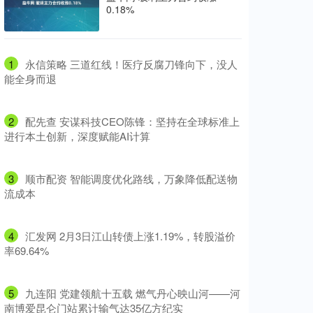
0.18%
1
​永信策略 三道红线！医疗反腐刀锋向下，没人
能全身而退
2
​配先查 安谋科技CEO陈锋：坚持在全球标准上
进行本土创新，深度赋能AI计算
3
​顺市配资 智能调度优化路线，万象降低配送物
流成本
4
​汇发网 2月3日江山转债上涨1.19%，转股溢价
率69.64%
5
​九连阳 党建领航十五载 燃气丹心映山河——河
南博爱昆仑门站累计输气达35亿方纪实