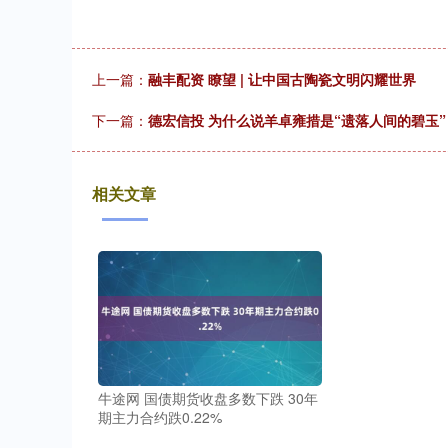
上一篇：
融丰配资 瞭望 | 让中国古陶瓷文明闪耀世界
下一篇：
德宏信投 为什么说羊卓雍措是“遗落人间的碧玉
相关文章
牛途网 国债期货收盘多数下跌 30年
期主力合约跌0.22%