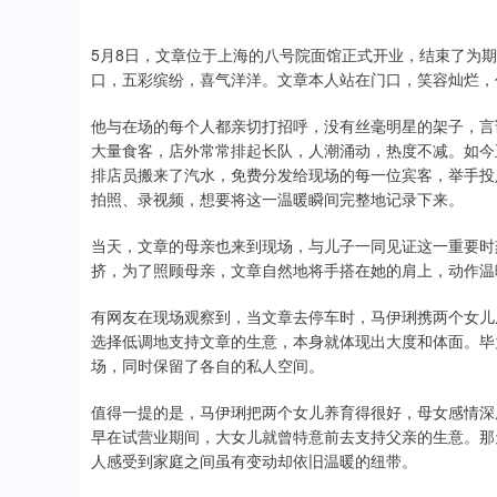
5月8日，文章位于上海的八号院面馆正式开业，结束了为
口，五彩缤纷，喜气洋洋。文章本人站在门口，笑容灿烂，
他与在场的每个人都亲切打招呼，没有丝毫明星的架子，言
大量食客，店外常常排起长队，人潮涌动，热度不减。如今
排店员搬来了汽水，免费分发给现场的每一位宾客，举手投
拍照、录视频，想要将这一温暖瞬间完整地记录下来。
当天，文章的母亲也来到现场，与儿子一同见证这一重要时
挤，为了照顾母亲，文章自然地将手搭在她的肩上，动作温
有网友在现场观察到，当文章去停车时，马伊琍携两个女儿
选择低调地支持文章的生意，本身就体现出大度和体面。毕
场，同时保留了各自的私人空间。
值得一提的是，马伊琍把两个女儿养育得很好，母女感情深
早在试营业期间，大女儿就曾特意前去支持父亲的生意。那
人感受到家庭之间虽有变动却依旧温暖的纽带。