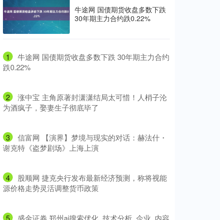
牛途网 国债期货收盘多数下跌
30年期主力合约跌0.22%
1
​牛途网 国债期货收盘多数下跌 30年期主力合约
跌0.22%
2
​涨中宝 主角原著封潇潇结局太可惜！人梢子沦
为酒疯子，娶妻生子彻底毕了
3
​信富网 【演界】梦境与现实的对话：赫法什・
谢克特《盗梦剧场》上海上演
4
​股顺网 捷克央行发布最新经济预测，称将视能
源价格走势灵活调整货币政策
5
​盛金证券 郑州ai搜索优化_技术分析_企业_内容