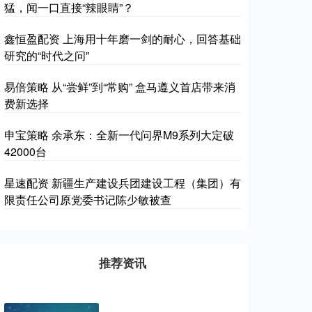
猛，闻一口直接“辣眼睛”？
鑫恒盈配资 上海用十年磨一剑的耐心，回答基础
研究的“时代之问”
易倍策略 从“尝鲜”到“常购” 盒马遵义首店带来消
费新选择
申宝策略 余承东：全新一代问界M9系列大定破
42000台
星速配资 新疆生产建设兵团建设工程（集团）有
限责任公司原党委书记陈少敏被查
推荐资讯