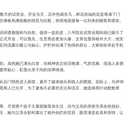
期数天的试营业。开业当天，店外热闹非凡，鲜花祝福的花篮堆满了门
仿佛春风拂面般的得意与欣慰，热情地迎接每一位到来的顾客和朋友。
语间透着随和与自然。值得一提的是，八号院在试营业期间就已吸引了
正式开业，可以预见，生意势必更加火爆。文章也显得格外大方，他安
足间流露出暖心与贴心。护栏外站满了热情的群众，大家纷纷举起手机
刻。虽然她已满头白发，但精神状态依旧饱满，气质优雅。现场人多拥
暖而贴心，彰显出亲子间的深厚情感。
从后门悄然进入面馆，避开了媒体镜头和路人的围观。实际上，马伊琍
竟两人已分开，为了避免不必要的关注和流言，她选择用行动默默撑
厚。尽管两个孩子主要跟随母亲生活，但与父亲的亲密关系依然很好。
天，她与父亲合影时露出了格外灿烂的笑容，眼里满是欢喜和亲情，让